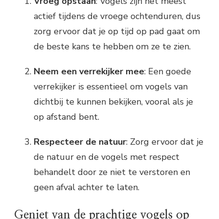
Vroeg opstaan
: Vogels zijn het meest
actief tijdens de vroege ochtenduren, dus
zorg ervoor dat je op tijd op pad gaat om
de beste kans te hebben om ze te zien.
Neem een verrekijker mee
: Een goede
verrekijker is essentieel om vogels van
dichtbij te kunnen bekijken, vooral als je
op afstand bent.
Respecteer de natuur
: Zorg ervoor dat je
de natuur en de vogels met respect
behandelt door ze niet te verstoren en
geen afval achter te laten.
Geniet van de prachtige vogels op