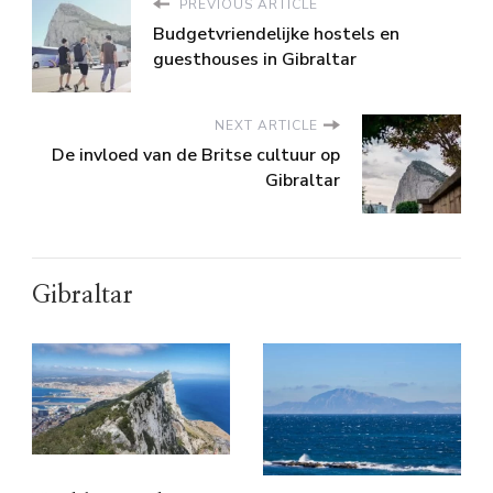
PREVIOUS ARTICLE
Budgetvriendelijke hostels en
guesthouses in Gibraltar
NEXT ARTICLE
De invloed van de Britse cultuur op
Gibraltar
Gibraltar