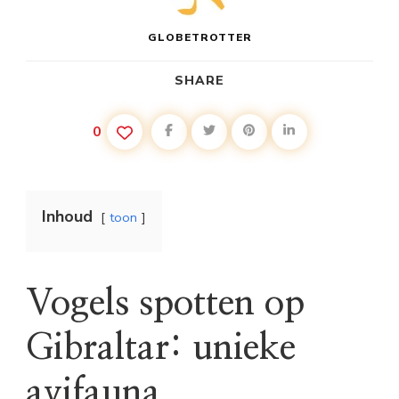
GLOBETROTTER
SHARE
0
Inhoud
toon
Vogels spotten op
Gibraltar: unieke
avifauna