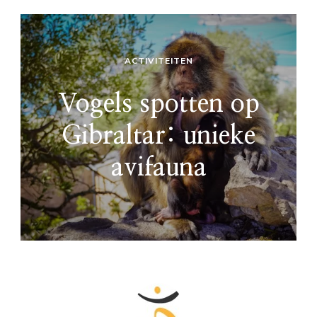
ACTIVITEITEN
Vogels spotten op
Gibraltar: unieke
avifauna