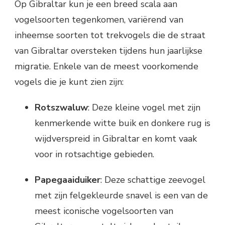
Op Gibraltar kun je een breed scala aan
vogelsoorten tegenkomen, variërend van
inheemse soorten tot trekvogels die de straat
van Gibraltar oversteken tijdens hun jaarlijkse
migratie. Enkele van de meest voorkomende
vogels die je kunt zien zijn:
Rotszwaluw
: Deze kleine vogel met zijn
kenmerkende witte buik en donkere rug is
wijdverspreid in Gibraltar en komt vaak
voor in rotsachtige gebieden.
Papegaaiduiker
: Deze schattige zeevogel
met zijn felgekleurde snavel is een van de
meest iconische vogelsoorten van