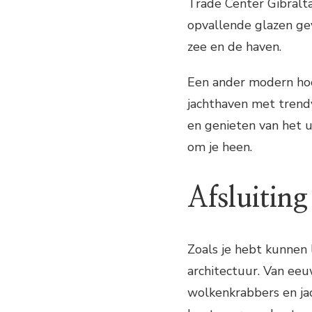
Trade Center Gibralt
opvallende glazen gev
zee en de haven.
Een ander modern hoo
jachthaven met trendy
en genieten van het u
om je heen.
Afsluiting
Zoals je hebt kunnen 
architectuur. Van ee
wolkenkrabbers en jach