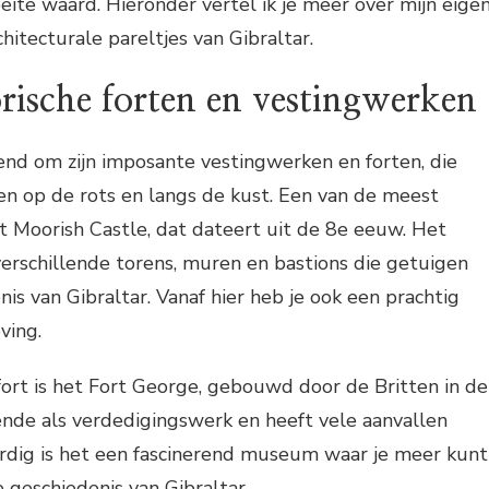
eite waard. Hieronder vertel ik je meer over mijn eige
hitecturale pareltjes van Gibraltar.
orische forten en vestingwerken
end om zijn imposante vestingwerken en forten, die
gen op de rots en langs de kust. Een van de meest
 Moorish Castle, dat dateert uit de 8e eeuw. Het
erschillende torens, muren en bastions die getuigen
nis van Gibraltar. Vanaf hier heb je ook een prachtig
ving.
fort is het Fort George, gebouwd door de Britten in de
ende als verdedigingswerk en heeft vele aanvallen
dig is het een fascinerend museum waar je meer kunt
e geschiedenis van Gibraltar.