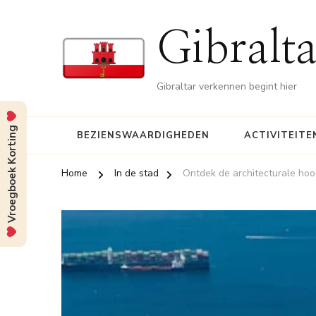
Gibralt
Gibraltar verkennen begint hier
Vroegboek Korting
BEZIENSWAARDIGHEDEN
ACTIVITEITE
Home
In de stad
Ontdek de architecturale hoo