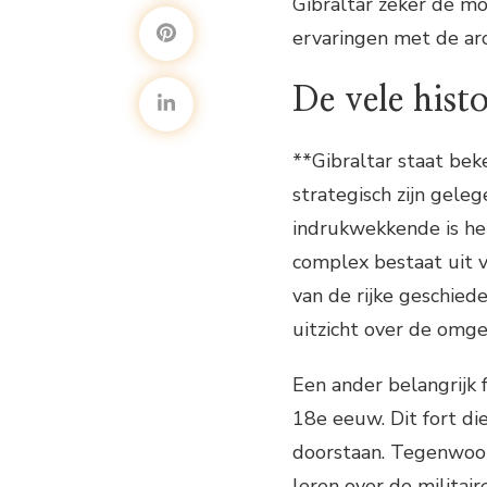
Gibraltar zeker de mo
ervaringen met de arc
De vele hist
**Gibraltar staat bek
strategisch zijn gele
indrukwekkende is het
complex bestaat uit v
van de rijke geschiede
uitzicht over de omge
Een ander belangrijk 
18e eeuw. Dit fort di
doorstaan. Tegenwoor
leren over de militair